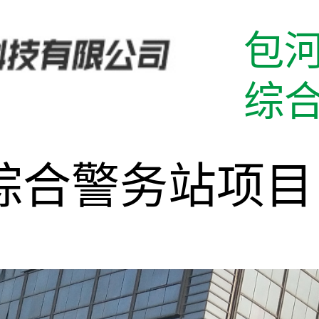
此网页由
乐通网络
提供
包
综
综合警务站项目